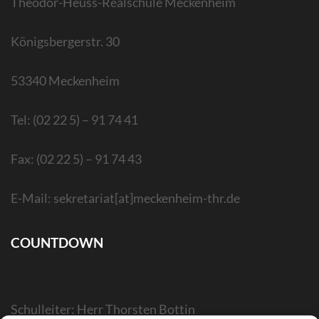
Theodor-Heuss-Realschule Meckenheim
Königsbergerstr. 30
53340 Meckenheim
Tel: (02 22 5) – 91 74 41
Fax: (02 22 5) – 91 74 43
E-Mail: sekretariat[at]meckenheim-thr.de
COUNTDOWN
Schulleiter: Herr Thorsten Bottin