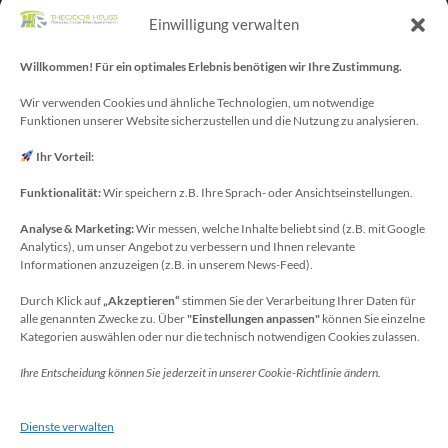
Stellvertr. Schulleiter: Herr Kelubia Ekoemeye
Einwilligung verwalten
Schulträger: Stadt Meckenheim
Willkommen! Für ein optimales Erlebnis benötigen wir Ihre Zustimmung.
Webmaster/SV-Blog: Herr Maurice Gangl
E-Mail: webmaster[at]meckenheim-thr.de
Wir verwenden Cookies und ähnliche Technologien, um notwendige
Funktionen unserer Website sicherzustellen und die Nutzung zu analysieren.
MINT-Blog: Herr Christoph Köchling
E-Mail: koechling[at]meckenheim-thr.de
Ihr Vorteil:
Funktionalität:
Wir speichern z.B. Ihre Sprach- oder Ansichtseinstellungen.
Analyse & Marketing:
Wir messen, welche Inhalte beliebt sind (z.B. mit Google
Datenschutzbeauftragter
Analytics), um unser Angebot zu verbessern und Ihnen relevante
Sie erreichen unseren Datenschutzbeauftragten
Informationen anzuzeigen (z.B. in unserem News-Feed).
unter:
Durch Klick auf
„Akzeptieren“
stimmen Sie der Verarbeitung Ihrer Daten für
alle genannten Zwecke zu. Über
"Einstellungen anpassen"
können Sie einzelne
Wolfgang Dax-Rommswinkel
Kategorien auswählen oder nur die technisch notwendigen Cookies zulassen.
Schulamt für den Rhein-Sieg Kreis
Ihre Entscheidung können Sie jederzeit in unserer Cookie-Richtlinie ändern.
Kaiser-Wilhelm-Platz 1
53721 Siegburg
Dienste verwalten
Deutschland