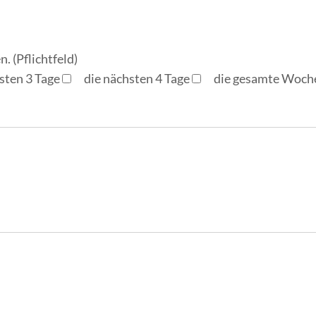
. (Pflichtfeld)
sten 3 Tage
die nächsten 4 Tage
die gesamte Woch