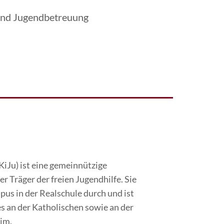
 und Jugendbetreuung
iJu) ist eine gemeinnützige
 Träger der freien Jugendhilfe. Sie
us in der Realschule durch und ist
s an der Katholischen sowie an der
im.