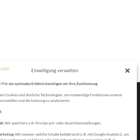
Einwilligung verwalten
Für ein optimales Erlebnis benötigen wir Ihre Zustimmung.
en Cookies und ähnliche Technologien, um notwendige Funktionen unserer
erzustellen und die Nutzung zu analysieren.
atenschutzbeauftragter
l:
ie erreichen unseren
atenschutzbeauftragten unter:
ät:
Wir speichern z.B. Ihre Sprach- oder Ansichtseinstellungen.
olfgang Dax-Rommswinkel
arketing:
Wir messen, welche Inhalte beliebt sind (z.B. mit Google Analytics), um
chulamt für den Rhein-Sieg Kreis
t zu verbessern und Ihnen relevante Informationen anzuzeigen (z.B. in