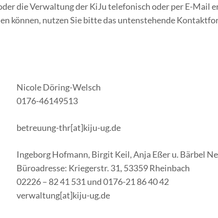
er die Verwaltung der KiJu telefonisch oder per E-Mail er
en können, nutzen Sie bitte das untenstehende Kontaktfor
Nicole Döring-Welsch
0176-46149513
betreuung-thr[at]kiju-ug.de
Ingeborg Hofmann, Birgit Keil, Anja Eßer u. Bärbel N
Büroadresse: Kriegerstr. 31, 53359 Rheinbach
02226 – 82 41 531 und 0176-21 86 40 42
verwaltung[at]kiju-ug.de