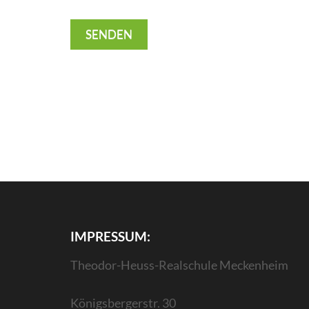
IMPRESSUM:
Theodor-Heuss-Realschule Meckenheim
Königsbergerstr. 30