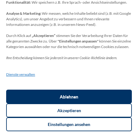
Funktionalität:
Wir speichern z.B. Ihre Sprach- oder Ansichtseinstellungen.
Analyse & Marketing:
Wir messen, welche Inhalte beliebt sind (z.B. mit Google
Datenschutzbeauftragter
Analytics), um unser Angebot zu verbessern und Ihnen relevante
Sie erreichen unseren Datenschutzbeauftragten
Informationen anzuzeigen (z.B. in unserem News-Feed).
unter:
Durch Klick auf
„Akzeptieren“
stimmen Sie der Verarbeitung Ihrer Daten für
alle genannten Zwecke zu. Über
"Einstellungen anpassen"
können Sie einzelne
Wolfgang Dax-Rommswinkel
Kategorien auswählen oder nur die technisch notwendigen Cookies zulassen.
Schulamt für den Rhein-Sieg Kreis
Ihre Entscheidung können Sie jederzeit in unserer Cookie-Richtlinie ändern.
Kaiser-Wilhelm-Platz 1
53721 Siegburg
Dienste verwalten
Deutschland
Telefon: +49(0)2241-13-0
E-Mail: datenschutz-schulen[at]rhein-sieg-kreis.de
Ablehnen
Akzeptieren
Einstellungen ansehen
Copyright ©2026
THR Meckenheim
. Thorsten Bottin. | Layout: