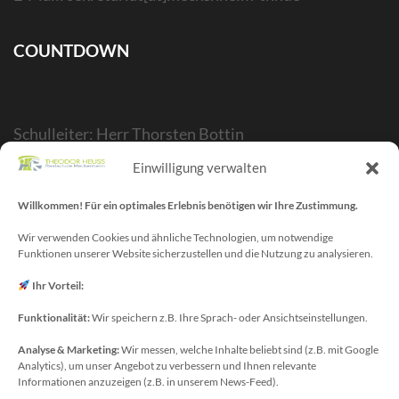
COUNTDOWN
Schulleiter: Herr Thorsten Bottin
Stellvertr. Schulleiter: Herr Kelubia Ekoemeye
Einwilligung verwalten
Schulträger: Stadt Meckenheim
Willkommen! Für ein optimales Erlebnis benötigen wir Ihre Zustimmung.
Webmaster/SV-Blog: Herr Maurice Gangl
E-Mail: webmaster[at]meckenheim-thr.de
Wir verwenden Cookies und ähnliche Technologien, um notwendige
Funktionen unserer Website sicherzustellen und die Nutzung zu analysieren.
MINT-Blog: Herr Christoph Köchling
E-Mail: koechling[at]meckenheim-thr.de
Ihr Vorteil:
Funktionalität:
Wir speichern z.B. Ihre Sprach- oder Ansichtseinstellungen.
Analyse & Marketing:
Wir messen, welche Inhalte beliebt sind (z.B. mit Google
Datenschutzbeauftragter
Analytics), um unser Angebot zu verbessern und Ihnen relevante
Sie erreichen unseren Datenschutzbeauftragten
Informationen anzuzeigen (z.B. in unserem News-Feed).