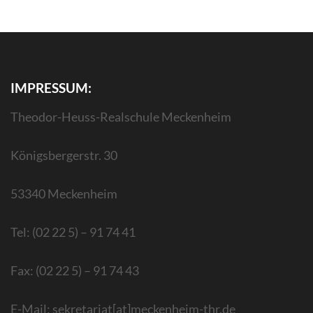
IMPRESSUM:
Theodor-Heuss-Realschule Meckenheim
Königsbergerstr. 30
53340 Meckenheim
Tel: (02 22 5) – 91 74 41
Fax: (02 22 5) – 91 74 43
E-Mail: sekretariat[at]meckenheim-thr.de