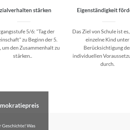
zialverhalten stärken
Eigenständigkeit för
gangsstufe 5/6: "Tag der
Das Ziel von Schule ist es,
nschaft" zu Beginn der 5.
einzelne Kind unter
e, um den Zusammenhalt zu
Berücksichtigung de
stärken..
individuellen Vorausset
durch.
emokratiepreis
er Geschichte! Was