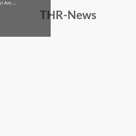
le! Am …
THR-News