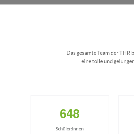
Das gesamte Team der THR bed
eine tolle und gelunge
6
4
8
Schüler:innen