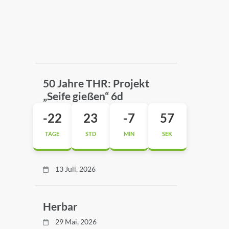
50 Jahre THR: Projekt
„Seife gießen“ 6d
-22
23
-7
58
TAGE
STD
MIN
SEK
13 Juli, 2026
Herbar
29 Mai, 2026