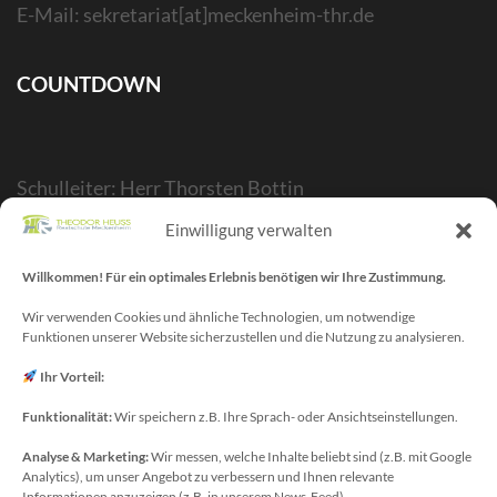
E-Mail: sekretariat[at]meckenheim-thr.de
COUNTDOWN
Schulleiter: Herr Thorsten Bottin
Stellvertr. Schulleiter: Herr Kelubia Ekoemeye
Einwilligung verwalten
Schulträger: Stadt Meckenheim
Willkommen! Für ein optimales Erlebnis benötigen wir Ihre Zustimmung.
Webmaster/SV-Blog: Herr Maurice Gangl
E-Mail: webmaster[at]meckenheim-thr.de
Wir verwenden Cookies und ähnliche Technologien, um notwendige
Funktionen unserer Website sicherzustellen und die Nutzung zu analysieren.
MINT-Blog: Herr Christoph Köchling
E-Mail: koechling[at]meckenheim-thr.de
Ihr Vorteil:
Funktionalität:
Wir speichern z.B. Ihre Sprach- oder Ansichtseinstellungen.
Analyse & Marketing:
Wir messen, welche Inhalte beliebt sind (z.B. mit Google
Datenschutzbeauftragter
Analytics), um unser Angebot zu verbessern und Ihnen relevante
Informationen anzuzeigen (z.B. in unserem News-Feed).