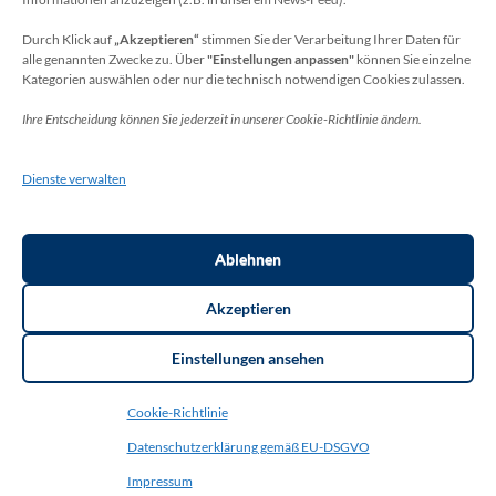
Sie erreichen unseren Datenschutzbeauftragten
unter:
Durch Klick auf
„Akzeptieren“
stimmen Sie der Verarbeitung Ihrer Daten für
alle genannten Zwecke zu. Über
"Einstellungen anpassen"
können Sie einzelne
Wolfgang Dax-Rommswinkel
Kategorien auswählen oder nur die technisch notwendigen Cookies zulassen.
Schulamt für den Rhein-Sieg Kreis
Ihre Entscheidung können Sie jederzeit in unserer Cookie-Richtlinie ändern.
Kaiser-Wilhelm-Platz 1
53721 Siegburg
Dienste verwalten
Deutschland
Telefon: +49(0)2241-13-0
E-Mail: datenschutz-schulen[at]rhein-sieg-kreis.de
Ablehnen
Akzeptieren
Einstellungen ansehen
Copyright ©2026
THR Meckenheim
. Thorsten Bottin. | Layout:
Cookie-Richtlinie
Education Zone Pro | entwickelt von Rara Themes.
Education Zone
Pro | Developed By
Rara Themes
. Powered by:
WordPress
.
Datenschutzerklärung gemäß EU-DSGVO
<strong>Datenschutzerklärung gemäß EU-DSGVO (Datenschutz-
Grundverordnung)</strong>
Impressum