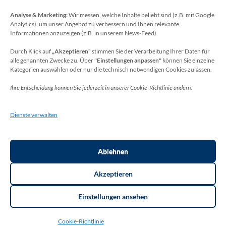
Analyse & Marketing:
Wir messen, welche Inhalte beliebt sind (z.B. mit Google
Datenschutzbeauftragter
Analytics), um unser Angebot zu verbessern und Ihnen relevante
Sie erreichen unseren Datenschutzbeauftragten
Informationen anzuzeigen (z.B. in unserem News-Feed).
unter:
Durch Klick auf
„Akzeptieren“
stimmen Sie der Verarbeitung Ihrer Daten für
alle genannten Zwecke zu. Über
"Einstellungen anpassen"
können Sie einzelne
Wolfgang Dax-Rommswinkel
Kategorien auswählen oder nur die technisch notwendigen Cookies zulassen.
Schulamt für den Rhein-Sieg Kreis
Ihre Entscheidung können Sie jederzeit in unserer Cookie-Richtlinie ändern.
Kaiser-Wilhelm-Platz 1
53721 Siegburg
Dienste verwalten
Deutschland
Telefon: +49(0)2241-13-0
E-Mail: datenschutz-schulen[at]rhein-sieg-kreis.de
Ablehnen
Akzeptieren
Einstellungen ansehen
Copyright ©2026
THR Meckenheim
. Thorsten Bottin. | Layout:
Cookie-Richtlinie
Education Zone Pro | entwickelt von Rara Themes.
Education Zone