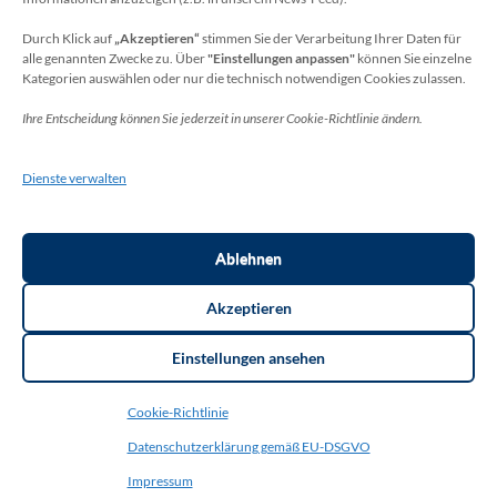
Sie erreichen unseren Datenschutzbeauftragten
unter:
Durch Klick auf
„Akzeptieren“
stimmen Sie der Verarbeitung Ihrer Daten für
alle genannten Zwecke zu. Über
"Einstellungen anpassen"
können Sie einzelne
Wolfgang Dax-Rommswinkel
Kategorien auswählen oder nur die technisch notwendigen Cookies zulassen.
Schulamt für den Rhein-Sieg Kreis
Ihre Entscheidung können Sie jederzeit in unserer Cookie-Richtlinie ändern.
Kaiser-Wilhelm-Platz 1
53721 Siegburg
Dienste verwalten
Deutschland
Telefon: +49(0)2241-13-0
E-Mail: datenschutz-schulen[at]rhein-sieg-kreis.de
Ablehnen
Akzeptieren
Einstellungen ansehen
Copyright ©2026
THR Meckenheim
. Thorsten Bottin. | Layout:
Education Zone Pro | entwickelt von Rara Themes.
Education Zone
Cookie-Richtlinie
Pro | Developed By
Rara Themes
. Powered by:
WordPress
.
Datenschutzerklärung gemäß EU-DSGVO
<strong>Datenschutzerklärung gemäß EU-DSGVO (Datenschutz-
Grundverordnung)</strong>
Impressum