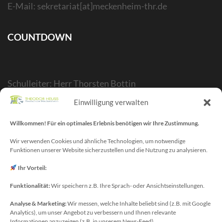
E-Mail: sekretariat[at]meckenheim-thr.de
COUNTDOWN
Schulleiter: Herr Thorsten Bottin
Stellvertr. Schulleiter: Herr Kelubia Ekoemeye
Einwilligung verwalten
Schulträger: Stadt Meckenheim
Webmaster/SV-Blog: Herr Maurice Gangl
Willkommen! Für ein optimales Erlebnis benötigen wir Ihre Zustimmung.
E-Mail: webmaster[at]meckenheim-thr.de
Wir verwenden Cookies und ähnliche Technologien, um notwendige
Funktionen unserer Website sicherzustellen und die Nutzung zu analysieren.
MINT-Blog: Herr Christoph Köchling
E-Mail: koechling[at]meckenheim-thr.de
Ihr Vorteil:
Funktionalität:
Wir speichern z.B. Ihre Sprach- oder Ansichtseinstellungen.
Analyse & Marketing:
Wir messen, welche Inhalte beliebt sind (z.B. mit Google
Datenschutzbeauftragter
Analytics), um unser Angebot zu verbessern und Ihnen relevante
Informationen anzuzeigen (z.B. in unserem News-Feed).