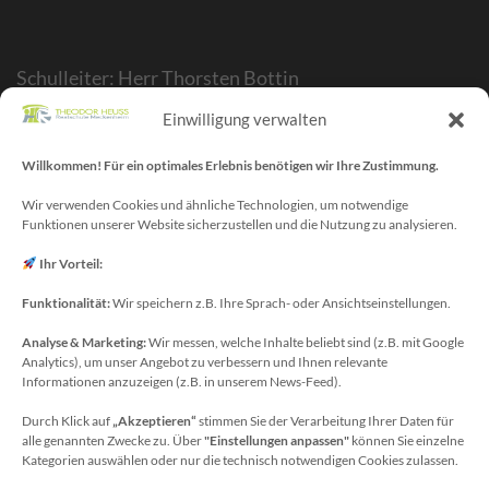
Schulleiter: Herr Thorsten Bottin
Stellvertr. Schulleiter: Herr Kelubia Ekoemeye
Einwilligung verwalten
Schulträger: Stadt Meckenheim
Webmaster/SV-Blog: Herr Maurice Gangl
Willkommen! Für ein optimales Erlebnis benötigen wir Ihre Zustimmung.
E-Mail: webmaster[at]meckenheim-thr.de
Wir verwenden Cookies und ähnliche Technologien, um notwendige
Funktionen unserer Website sicherzustellen und die Nutzung zu analysieren.
MINT-Blog: Herr Christoph Köchling
E-Mail: koechling[at]meckenheim-thr.de
Ihr Vorteil:
Funktionalität:
Wir speichern z.B. Ihre Sprach- oder Ansichtseinstellungen.
Analyse & Marketing:
Wir messen, welche Inhalte beliebt sind (z.B. mit Google
Datenschutzbeauftragter
Analytics), um unser Angebot zu verbessern und Ihnen relevante
Sie erreichen unseren Datenschutzbeauftragten
Informationen anzuzeigen (z.B. in unserem News-Feed).
unter:
Durch Klick auf
„Akzeptieren“
stimmen Sie der Verarbeitung Ihrer Daten für
alle genannten Zwecke zu. Über
"Einstellungen anpassen"
können Sie einzelne
Wolfgang Dax-Rommswinkel
Kategorien auswählen oder nur die technisch notwendigen Cookies zulassen.
Schulamt für den Rhein-Sieg Kreis