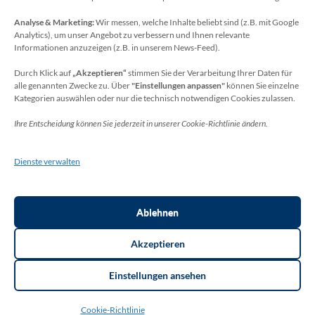
Analyse & Marketing:
Wir messen, welche Inhalte beliebt sind (z.B. mit Google
Datenschutzbeauftragter
Analytics), um unser Angebot zu verbessern und Ihnen relevante
Sie erreichen unseren Datenschutzbeauftragten
Informationen anzuzeigen (z.B. in unserem News-Feed).
unter:
Durch Klick auf
„Akzeptieren“
stimmen Sie der Verarbeitung Ihrer Daten für
alle genannten Zwecke zu. Über
"Einstellungen anpassen"
können Sie einzelne
Wolfgang Dax-Rommswinkel
Kategorien auswählen oder nur die technisch notwendigen Cookies zulassen.
Schulamt für den Rhein-Sieg Kreis
Ihre Entscheidung können Sie jederzeit in unserer Cookie-Richtlinie ändern.
Kaiser-Wilhelm-Platz 1
53721 Siegburg
Dienste verwalten
Deutschland
Telefon: +49(0)2241-13-0
E-Mail: datenschutz-schulen[at]rhein-sieg-kreis.de
Ablehnen
Akzeptieren
Einstellungen ansehen
Copyright ©2026
THR Meckenheim
. Thorsten Bottin. | Layout:
Education Zone Pro | entwickelt von Rara Themes.
Education Zone
Cookie-Richtlinie