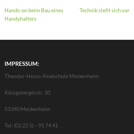
Beitragsnavigation
Hands-on beim Bau eines
Technik stellt sich vor
Handyhalters
IMPRESSUM:
Theodor-Heuss-Realschule Meckenheim
Königsbergerstr. 30
53340 Meckenheim
Tel: (02 22 5) – 91 74 41