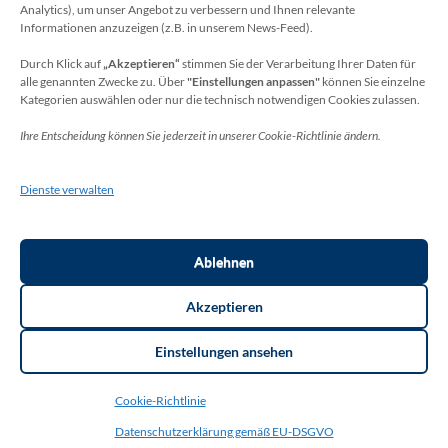
Datenschutzbeauftragter
Analytics), um unser Angebot zu verbessern und Ihnen relevante
Sie erreichen unseren Datenschutzbeauftragten
Informationen anzuzeigen (z.B. in unserem News-Feed).
unter:
Durch Klick auf
„Akzeptieren“
stimmen Sie der Verarbeitung Ihrer Daten für
alle genannten Zwecke zu. Über
"Einstellungen anpassen"
können Sie einzelne
Wolfgang Dax-Rommswinkel
Kategorien auswählen oder nur die technisch notwendigen Cookies zulassen.
Schulamt für den Rhein-Sieg Kreis
Ihre Entscheidung können Sie jederzeit in unserer Cookie-Richtlinie ändern.
Kaiser-Wilhelm-Platz 1
53721 Siegburg
Dienste verwalten
Deutschland
Telefon: +49(0)2241-13-0
E-Mail: datenschutz-schulen[at]rhein-sieg-kreis.de
Ablehnen
Akzeptieren
Einstellungen ansehen
Copyright ©2026
THR Meckenheim
. Thorsten Bottin. | Layout:
Cookie-Richtlinie
Education Zone Pro | entwickelt von Rara Themes.
Education Zone
Pro | Developed By
Rara Themes
. Powered by:
WordPress
.
Datenschutzerklärung gemäß EU-DSGVO
<strong>Datenschutzerklärung gemäß EU-DSGVO (Datenschutz-