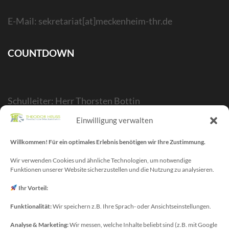
E-Mail: sekretariat[at]meckenheim-thr.de
COUNTDOWN
Schulleiter: Herr Thorsten Bottin
Stellvertr. Schulleiter: Herr Kelubia Ekoemeye
Einwilligung verwalten
Schulträger: Stadt Meckenheim
Willkommen! Für ein optimales Erlebnis benötigen wir Ihre Zustimmung.
Webmaster/SV-Blog: Herr Maurice Gangl
E-Mail: webmaster[at]meckenheim-thr.de
Wir verwenden Cookies und ähnliche Technologien, um notwendige
Funktionen unserer Website sicherzustellen und die Nutzung zu analysieren.
MINT-Blog: Herr Christoph Köchling
E-Mail: koechling[at]meckenheim-thr.de
Ihr Vorteil:
Funktionalität:
Wir speichern z.B. Ihre Sprach- oder Ansichtseinstellungen.
Analyse & Marketing:
Wir messen, welche Inhalte beliebt sind (z.B. mit Google