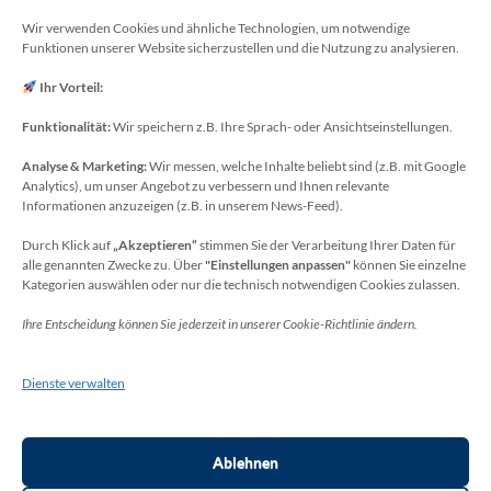
E-Mail: webmaster[at]meckenheim-thr.de
Wir verwenden Cookies und ähnliche Technologien, um notwendige
Funktionen unserer Website sicherzustellen und die Nutzung zu analysieren.
MINT-Blog: Herr Christoph Köchling
E-Mail: koechling[at]meckenheim-thr.de
Ihr Vorteil:
Funktionalität:
Wir speichern z.B. Ihre Sprach- oder Ansichtseinstellungen.
Analyse & Marketing:
Wir messen, welche Inhalte beliebt sind (z.B. mit Google
Datenschutzbeauftragter
Analytics), um unser Angebot zu verbessern und Ihnen relevante
Sie erreichen unseren Datenschutzbeauftragten
Informationen anzuzeigen (z.B. in unserem News-Feed).
unter:
Durch Klick auf
„Akzeptieren“
stimmen Sie der Verarbeitung Ihrer Daten für
alle genannten Zwecke zu. Über
"Einstellungen anpassen"
können Sie einzelne
Wolfgang Dax-Rommswinkel
Kategorien auswählen oder nur die technisch notwendigen Cookies zulassen.
Schulamt für den Rhein-Sieg Kreis
Ihre Entscheidung können Sie jederzeit in unserer Cookie-Richtlinie ändern.
Kaiser-Wilhelm-Platz 1
53721 Siegburg
Dienste verwalten
Deutschland
Telefon: +49(0)2241-13-0
E-Mail: datenschutz-schulen[at]rhein-sieg-kreis.de
Ablehnen