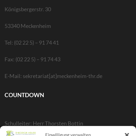
Königsbergerstr. 30
53340 Meckenheim
Tel: (02 22 5) – 91 74 41
Fax: (02 22 5) – 91 74 43
E-Mail: sekretariat[at]meckenheim-thr.de
COUNTDOWN
Schulleiter: Herr Thorsten Bottin
Stellvertr. Schulleiter: Herr Kelubia Ekoemeye
Einwilligung verwalten