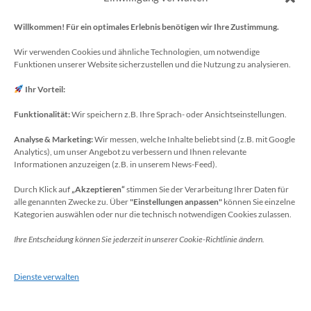
Schulträger: Stadt Meckenheim
Willkommen! Für ein optimales Erlebnis benötigen wir Ihre Zustimmung.
Webmaster/SV-Blog: Herr Maurice Gangl
E-Mail: webmaster[at]meckenheim-thr.de
Wir verwenden Cookies und ähnliche Technologien, um notwendige
Funktionen unserer Website sicherzustellen und die Nutzung zu analysieren.
MINT-Blog: Herr Christoph Köchling
E-Mail: koechling[at]meckenheim-thr.de
Ihr Vorteil:
Funktionalität:
Wir speichern z.B. Ihre Sprach- oder Ansichtseinstellungen.
Analyse & Marketing:
Wir messen, welche Inhalte beliebt sind (z.B. mit Google
Datenschutzbeauftragter
Analytics), um unser Angebot zu verbessern und Ihnen relevante
Sie erreichen unseren Datenschutzbeauftragten
Informationen anzuzeigen (z.B. in unserem News-Feed).
unter:
Durch Klick auf
„Akzeptieren“
stimmen Sie der Verarbeitung Ihrer Daten für
alle genannten Zwecke zu. Über
"Einstellungen anpassen"
können Sie einzelne
Wolfgang Dax-Rommswinkel
Kategorien auswählen oder nur die technisch notwendigen Cookies zulassen.
Schulamt für den Rhein-Sieg Kreis
Ihre Entscheidung können Sie jederzeit in unserer Cookie-Richtlinie ändern.
Kaiser-Wilhelm-Platz 1
53721 Siegburg
Dienste verwalten
Deutschland
Telefon: +49(0)2241-13-0