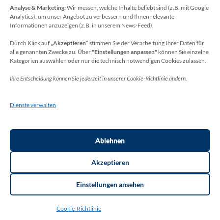
Analyse & Marketing:
Wir messen, welche Inhalte beliebt sind (z.B. mit Google
Datenschutzbeauftragter
Analytics), um unser Angebot zu verbessern und Ihnen relevante
Sie erreichen unseren Datenschutzbeauftragten
Informationen anzuzeigen (z.B. in unserem News-Feed).
unter:
Durch Klick auf
„Akzeptieren“
stimmen Sie der Verarbeitung Ihrer Daten für
alle genannten Zwecke zu. Über
"Einstellungen anpassen"
können Sie einzelne
Wolfgang Dax-Rommswinkel
Kategorien auswählen oder nur die technisch notwendigen Cookies zulassen.
Schulamt für den Rhein-Sieg Kreis
Ihre Entscheidung können Sie jederzeit in unserer Cookie-Richtlinie ändern.
Kaiser-Wilhelm-Platz 1
53721 Siegburg
Dienste verwalten
Deutschland
Telefon: +49(0)2241-13-0
E-Mail: datenschutz-schulen[at]rhein-sieg-kreis.de
Ablehnen
Akzeptieren
Einstellungen ansehen
Copyright ©2026
THR Meckenheim
. Thorsten Bottin. | Layout:
Cookie-Richtlinie
Education Zone Pro | entwickelt von Rara Themes.
Education Zone
Pro | Developed By
Rara Themes
. Powered by:
WordPress
.