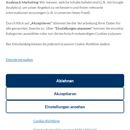
Analyse & Marketing:
Wir messen, welche Inhalte beliebt sind (z.B. mit Google
Datenschutzbeauftragter
Analytics), um unser Angebot zu verbessern und Ihnen relevante
Sie erreichen unseren Datenschutzbeauftragten
Informationen anzuzeigen (z.B. in unserem News-Feed).
unter:
Durch Klick auf
„Akzeptieren“
stimmen Sie der Verarbeitung Ihrer Daten für
alle genannten Zwecke zu. Über
"Einstellungen anpassen"
können Sie einzelne
Wolfgang Dax-Rommswinkel
Kategorien auswählen oder nur die technisch notwendigen Cookies zulassen.
Schulamt für den Rhein-Sieg Kreis
Ihre Entscheidung können Sie jederzeit in unserer Cookie-Richtlinie ändern.
Kaiser-Wilhelm-Platz 1
53721 Siegburg
Dienste verwalten
Deutschland
Telefon: +49(0)2241-13-0
E-Mail: datenschutz-schulen[at]rhein-sieg-kreis.de
Ablehnen
Akzeptieren
Einstellungen ansehen
Copyright ©2026
THR Meckenheim
. Thorsten Bottin. | Layout:
Cookie-Richtlinie
Education Zone Pro | entwickelt von Rara Themes.
Education Zone
Pro | Developed By
Rara Themes
. Powered by:
WordPress
.
Datenschutzerklärung gemäß EU-DSGVO