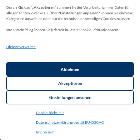
unter:
Durch Klick auf
„Akzeptieren“
stimmen Sie der Verarbeitung Ihrer Daten für
alle genannten Zwecke zu. Über
"Einstellungen anpassen"
können Sie einzelne
Wolfgang Dax-Rommswinkel
Kategorien auswählen oder nur die technisch notwendigen Cookies zulassen.
Schulamt für den Rhein-Sieg Kreis
Ihre Entscheidung können Sie jederzeit in unserer Cookie-Richtlinie ändern.
Kaiser-Wilhelm-Platz 1
53721 Siegburg
Dienste verwalten
Deutschland
Telefon: +49(0)2241-13-0
E-Mail: datenschutz-schulen[at]rhein-sieg-kreis.de
Ablehnen
Akzeptieren
Einstellungen ansehen
Copyright ©2026
THR Meckenheim
. Thorsten Bottin. | Layout:
Cookie-Richtlinie
Education Zone Pro | entwickelt von Rara Themes.
Education Zone
Pro | Developed By
Rara Themes
. Powered by:
WordPress
.
Datenschutzerklärung gemäß EU-DSGVO
<strong>Datenschutzerklärung gemäß EU-DSGVO (Datenschutz-
Grundverordnung)</strong>
Impressum