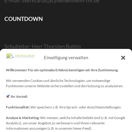
E-Mail: sekretariat[at]meckenheim-thr.de
COUNTDOWN
Schulleiter: Herr Thorsten Bottin
Stellvertr. Schulleiter: Herr Kelubia Ekoemeye
Einwilligung verwalten
Schulträger: Stadt Meckenheim
Willkommen! Für ein optimales Erlebnis benötigen wir Ihre Zustimmung.
Webmaster/SV-Blog: Herr Maurice Gangl
E-Mail: webmaster[at]meckenheim-thr.de
Wir verwenden Cookies und ähnliche Technologien, um notwendige
Funktionen unserer Website sicherzustellen und die Nutzung zu analysieren.
MINT-Blog: Herr Christoph Köchling
E-Mail: koechling[at]meckenheim-thr.de
Ihr Vorteil:
Funktionalität:
Wir speichern z.B. Ihre Sprach- oder Ansichtseinstellungen.
Analyse & Marketing:
Wir messen, welche Inhalte beliebt sind (z.B. mit Google
Datenschutzbeauftragter
Analytics), um unser Angebot zu verbessern und Ihnen relevante
Sie erreichen unseren Datenschutzbeauftragten
Informationen anzuzeigen (z.B. in unserem News-Feed).