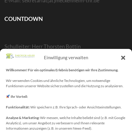
E-Mail: sekretariat[at]meckenheim-thr.de
COUNTDOWN
Schulleiter: Herr Thorsten Bottin
Stellvertr. Schulleiter: Herr Kelubia Ekoemeye
Einwilligung verwalten
Schulträger: Stadt Meckenheim
Willkommen! Für ein optimales Erlebnis benötigen wir Ihre Zustimmung.
Webmaster/SV-Blog: Herr Maurice Gangl
E-Mail: webmaster[at]meckenheim-thr.de
Wir verwenden Cookies und ähnliche Technologien, um notwendige
Funktionen unserer Website sicherzustellen und die Nutzung zu analysieren.
MINT-Blog: Herr Christoph Köchling
E-Mail: koechling[at]meckenheim-thr.de
Ihr Vorteil:
Funktionalität:
Wir speichern z.B. Ihre Sprach- oder Ansichtseinstellungen.
Analyse & Marketing:
Wir messen, welche Inhalte beliebt sind (z.B. mit Google
Datenschutzbeauftragter
Analytics), um unser Angebot zu verbessern und Ihnen relevante
Sie erreichen unseren Datenschutzbeauftragten
Informationen anzuzeigen (z.B. in unserem News-Feed).