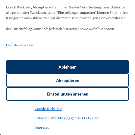
unter:
Durch Klick auf
„Akzeptieren“
stimmen Sie der Verarbeitung Ihrer Daten für
alle genannten Zwecke zu. Über
"Einstellungen anpassen"
können Sie einzelne
Wolfgang Dax-Rommswinkel
Kategorien auswählen oder nur die technisch notwendigen Cookies zulassen.
Schulamt für den Rhein-Sieg Kreis
Ihre Entscheidung können Sie jederzeit in unserer Cookie-Richtlinie ändern.
Kaiser-Wilhelm-Platz 1
53721 Siegburg
Dienste verwalten
Deutschland
Telefon: +49(0)2241-13-0
E-Mail: datenschutz-schulen[at]rhein-sieg-kreis.de
Ablehnen
Akzeptieren
Einstellungen ansehen
Copyright ©2026
THR Meckenheim
. Thorsten Bottin. | Layout:
Cookie-Richtlinie
Education Zone Pro | entwickelt von Rara Themes.
Education Zone
Pro | Developed By
Rara Themes
. Powered by:
WordPress
.
Datenschutzerklärung gemäß EU-DSGVO
<strong>Datenschutzerklärung gemäß EU-DSGVO (Datenschutz-
Grundverordnung)</strong>
Impressum