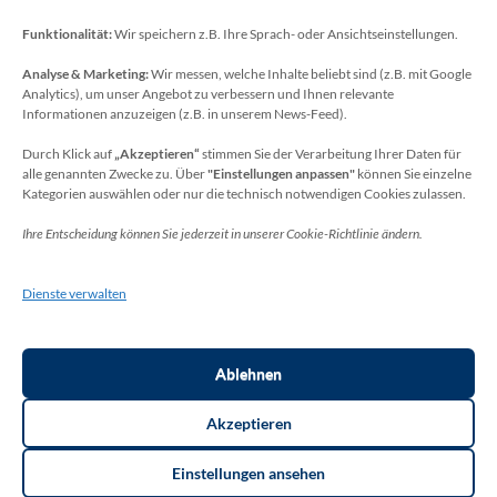
Funktionalität:
Wir speichern z.B. Ihre Sprach- oder Ansichtseinstellungen.
Analyse & Marketing:
Wir messen, welche Inhalte beliebt sind (z.B. mit Google
Datenschutzbeauftragter
Analytics), um unser Angebot zu verbessern und Ihnen relevante
Sie erreichen unseren Datenschutzbeauftragten
Informationen anzuzeigen (z.B. in unserem News-Feed).
unter:
Durch Klick auf
„Akzeptieren“
stimmen Sie der Verarbeitung Ihrer Daten für
alle genannten Zwecke zu. Über
"Einstellungen anpassen"
können Sie einzelne
Wolfgang Dax-Rommswinkel
Kategorien auswählen oder nur die technisch notwendigen Cookies zulassen.
Schulamt für den Rhein-Sieg Kreis
Ihre Entscheidung können Sie jederzeit in unserer Cookie-Richtlinie ändern.
Kaiser-Wilhelm-Platz 1
53721 Siegburg
Dienste verwalten
Deutschland
Telefon: +49(0)2241-13-0
E-Mail: datenschutz-schulen[at]rhein-sieg-kreis.de
Ablehnen
Akzeptieren
Einstellungen ansehen