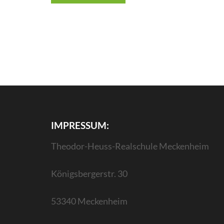
IMPRESSUM:
Theodor-Heuss-Realschule Meckenheim
Königsbergerstr. 30
53340 Meckenheim