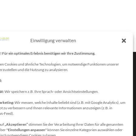
Einwilligung verwalten
Für ein optimales Erlebnis benötigen wir Ihre Zustimmung.
en Cookies und ähnliche Technologien, um notwendige Funktionen unserer
erzustellen und die Nutzung zu analysieren.
atenschutzbeauftragter
l:
ie erreichen unseren
atenschutzbeauftragten unter:
ät:
Wir speichern z.B. Ihre Sprach- oder Ansichtseinstellungen.
olfgang Dax-Rommswinkel
arketing:
Wir messen, welche Inhalte beliebt sind (z.B. mit Google Analytics), um
chulamt für den Rhein-Sieg Kreis
t zu verbessern und Ihnen relevante Informationen anzuzeigen (z.B. in
s-Feed).
aiser-Wilhelm-Platz 1
3721 Siegburg
auf
„Akzeptieren“
stimmen Sie der Verarbeitung Ihrer Daten für alle genannten
Über
"Einstellungen anpassen"
können Sie einzelne Kategorien auswählen oder
eutschland
nisch notwendigen Cookies zulassen.