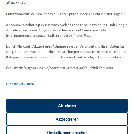
E-Mail: koechling[at]meckenheim-thr.de
Ihr Vorteil:
Funktionalität:
Wir speichern z.B. Ihre Sprach- oder Ansichtseinstellungen.
Analyse & Marketing:
Wir messen, welche Inhalte beliebt sind (z.B. mit Google
Datenschutzbeauftragter
Analytics), um unser Angebot zu verbessern und Ihnen relevante
Sie erreichen unseren Datenschutzbeauftragten
Informationen anzuzeigen (z.B. in unserem News-Feed).
unter:
Durch Klick auf
„Akzeptieren“
stimmen Sie der Verarbeitung Ihrer Daten für
alle genannten Zwecke zu. Über
"Einstellungen anpassen"
können Sie einzelne
Wolfgang Dax-Rommswinkel
Kategorien auswählen oder nur die technisch notwendigen Cookies zulassen.
Schulamt für den Rhein-Sieg Kreis
Ihre Entscheidung können Sie jederzeit in unserer Cookie-Richtlinie ändern.
Kaiser-Wilhelm-Platz 1
53721 Siegburg
Dienste verwalten
Deutschland
Telefon: +49(0)2241-13-0
E-Mail: datenschutz-schulen[at]rhein-sieg-kreis.de
Ablehnen
Akzeptieren
Einstellungen ansehen