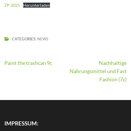
ZP 2025
Herunterladen
CATEGORIES:
NEWS
Beitragsnavigation
Paint the trashcan 9c
Nachhaltige
Nahrungsmittel und Fast
Fashion (7c)
IMPRESSUM: