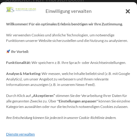
Stellvertr. Schulleiter: Herr Kelubia Ekoemeye
Einwilligung verwalten
Schulträger: Stadt Meckenheim
Willkommen! Für ein optimales Erlebnis benötigen wir Ihre Zustimmung.
Webmaster/SV-Blog: Herr Maurice Gangl
E-Mail: webmaster[at]meckenheim-thr.de
Wir verwenden Cookies und ähnliche Technologien, um notwendige
Funktionen unserer Website sicherzustellen und die Nutzung zu analysieren.
MINT-Blog: Herr Christoph Köchling
E-Mail: koechling[at]meckenheim-thr.de
Ihr Vorteil:
Funktionalität:
Wir speichern z.B. Ihre Sprach- oder Ansichtseinstellungen.
Analyse & Marketing:
Wir messen, welche Inhalte beliebt sind (z.B. mit Google
Datenschutzbeauftragter
Analytics), um unser Angebot zu verbessern und Ihnen relevante
Sie erreichen unseren Datenschutzbeauftragten
Informationen anzuzeigen (z.B. in unserem News-Feed).
unter:
Durch Klick auf
„Akzeptieren“
stimmen Sie der Verarbeitung Ihrer Daten für
alle genannten Zwecke zu. Über
"Einstellungen anpassen"
können Sie einzelne
Wolfgang Dax-Rommswinkel
Kategorien auswählen oder nur die technisch notwendigen Cookies zulassen.
Schulamt für den Rhein-Sieg Kreis
Ihre Entscheidung können Sie jederzeit in unserer Cookie-Richtlinie ändern.
Kaiser-Wilhelm-Platz 1
53721 Siegburg
Dienste verwalten
Deutschland