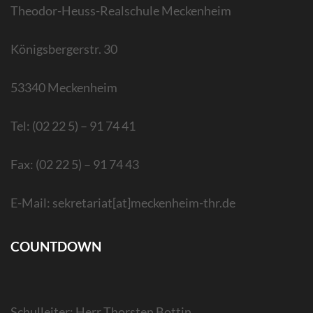
Theodor-Heuss-Realschule Meckenheim
Königsbergerstr. 30
53340 Meckenheim
Tel: (02 22 5) – 91 74 41
Fax: (02 22 5) – 91 74 43
E-Mail: sekretariat[at]meckenheim-thr.de
COUNTDOWN
Schulleiter: Herr Thorsten Bottin