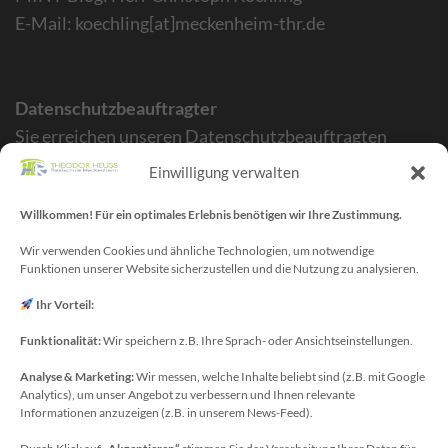
E-Mail: koechling[at]meckenheim-thr.de
Datenschutzbeauftragter
Sie erreichen unseren Datenschutzbeauftragten
unter:
Einwilligung verwalten
Wolfgang Dax-Rommswinkel
Willkommen! Für ein optimales Erlebnis benötigen wir Ihre Zustimmung.
Schulamt für den Rhein-Sieg Kreis
Kaiser-Wilhelm-Platz 1
Wir verwenden Cookies und ähnliche Technologien, um notwendige
Funktionen unserer Website sicherzustellen und die Nutzung zu analysieren.
53721 Siegburg
Deutschland
Ihr Vorteil:
Telefon: +49(0)2241-13-0
Funktionalität:
Wir speichern z.B. Ihre Sprach- oder Ansichtseinstellungen.
E-Mail: datenschutz-schulen[at]rhein-sieg-kreis.de
Analyse & Marketing:
Wir messen, welche Inhalte beliebt sind (z.B. mit Google
Analytics), um unser Angebot zu verbessern und Ihnen relevante
Informationen anzuzeigen (z.B. in unserem News-Feed).