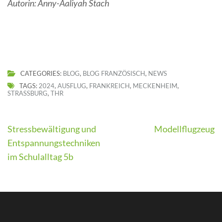
Autorin: Anny-Aaliyah Stach
CATEGORIES:
BLOG
,
BLOG FRANZÖSISCH
,
NEWS
TAGS:
2024
,
AUSFLUG
,
FRANKREICH
,
MECKENHEIM
,
STRASSBURG
,
THR
Beitragsnavigation
Stressbewältigung und
Modellflugzeug
Entspannungstechniken
im Schulalltag 5b