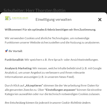
Schulleiter: Herr Thorsten Bottin
Stellvertr. Schulleiter: Herr Kelubia Ekoemeye
Einwilligung verwalten
Schulträger: Stadt Meckenheim
Webmaster/SV-Blog: Herr Maurice Gangl
Willkommen! Für ein optimales Erlebnis benötigen wir Ihre Zustimmung.
E-Mail: webmaster[at]meckenheim-thr.de
Wir verwenden Cookies und ähnliche Technologien, um notwendige
Funktionen unserer Website sicherzustellen und die Nutzung zu analysieren.
MINT-Blog: Herr Christoph Köchling
E-Mail: koechling[at]meckenheim-thr.de
Ihr Vorteil:
Funktionalität:
Wir speichern z.B. Ihre Sprach- oder Ansichtseinstellungen.
Analyse & Marketing:
Wir messen, welche Inhalte beliebt sind (z.B. mit Google
Datenschutzbeauftragter
Analytics), um unser Angebot zu verbessern und Ihnen relevante
Sie erreichen unseren Datenschutzbeauftragten
Informationen anzuzeigen (z.B. in unserem News-Feed).
unter:
Durch Klick auf
„Akzeptieren“
stimmen Sie der Verarbeitung Ihrer Daten für
alle genannten Zwecke zu. Über
"Einstellungen anpassen"
können Sie einzelne
Wolfgang Dax-Rommswinkel
Kategorien auswählen oder nur die technisch notwendigen Cookies zulassen.
Schulamt für den Rhein-Sieg Kreis
Ihre Entscheidung können Sie jederzeit in unserer Cookie-Richtlinie ändern.
Kaiser-Wilhelm-Platz 1