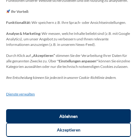
Funktionen unserer Website sicherzustellen und die Nutzung zu analysieren.
MINT-Blog: Herr Christoph Köchling
E-Mail: koechling[at]meckenheim-thr.de
Ihr Vorteil:
Funktionalität:
Wir speichern z.B. Ihre Sprach- oder Ansichtseinstellungen.
Analyse & Marketing:
Wir messen, welche Inhalte beliebt sind (z.B. mit Google
Datenschutzbeauftragter
Analytics), um unser Angebot zu verbessern und Ihnen relevante
Sie erreichen unseren Datenschutzbeauftragten
Informationen anzuzeigen (z.B. in unserem News-Feed).
unter:
Durch Klick auf
„Akzeptieren“
stimmen Sie der Verarbeitung Ihrer Daten für
alle genannten Zwecke zu. Über
"Einstellungen anpassen"
können Sie einzelne
Wolfgang Dax-Rommswinkel
Kategorien auswählen oder nur die technisch notwendigen Cookies zulassen.
Schulamt für den Rhein-Sieg Kreis
Ihre Entscheidung können Sie jederzeit in unserer Cookie-Richtlinie ändern.
Kaiser-Wilhelm-Platz 1
53721 Siegburg
Dienste verwalten
Deutschland
Telefon: +49(0)2241-13-0
E-Mail: datenschutz-schulen[at]rhein-sieg-kreis.de
Ablehnen
Akzeptieren