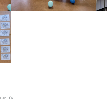
THR
,
TÜR