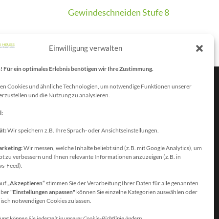
Gewindeschneiden Stufe 8
Einwilligung verwalten
Für ein optimales Erlebnis benötigen wir Ihre Zustimmung.
en Cookies und ähnliche Technologien, um notwendige Funktionen unserer
erzustellen und die Nutzung zu analysieren.
atenschutzbeauftragter
l:
ie erreichen unseren
atenschutzbeauftragten unter:
ät:
Wir speichern z.B. Ihre Sprach- oder Ansichtseinstellungen.
olfgang Dax-Rommswinkel
arketing:
Wir messen, welche Inhalte beliebt sind (z.B. mit Google Analytics), um
chulamt für den Rhein-Sieg Kreis
t zu verbessern und Ihnen relevante Informationen anzuzeigen (z.B. in
s-Feed).
aiser-Wilhelm-Platz 1
3721 Siegburg
auf
„Akzeptieren“
stimmen Sie der Verarbeitung Ihrer Daten für alle genannten
Über
"Einstellungen anpassen"
können Sie einzelne Kategorien auswählen oder
eutschland
nisch notwendigen Cookies zulassen.
elefon: +49(0)2241-13-0
ung können Sie jederzeit in unserer Cookie-Richtlinie ändern.