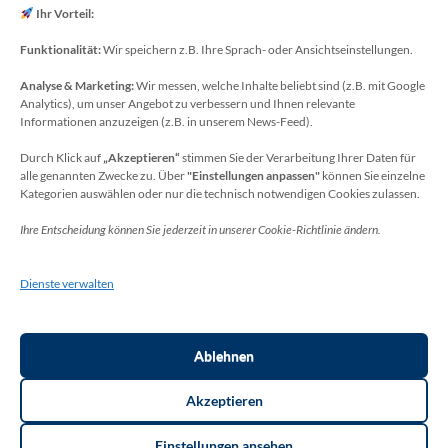
E-Mail: koechling[at]meckenheim-thr.de
Ihr Vorteil:
Funktionalität:
Wir speichern z.B. Ihre Sprach- oder Ansichtseinstellungen.
Analyse & Marketing:
Wir messen, welche Inhalte beliebt sind (z.B. mit Google
Datenschutzbeauftragter
Analytics), um unser Angebot zu verbessern und Ihnen relevante
Sie erreichen unseren Datenschutzbeauftragten
Informationen anzuzeigen (z.B. in unserem News-Feed).
unter:
Durch Klick auf
„Akzeptieren“
stimmen Sie der Verarbeitung Ihrer Daten für
alle genannten Zwecke zu. Über
"Einstellungen anpassen"
können Sie einzelne
Wolfgang Dax-Rommswinkel
Kategorien auswählen oder nur die technisch notwendigen Cookies zulassen.
Schulamt für den Rhein-Sieg Kreis
Ihre Entscheidung können Sie jederzeit in unserer Cookie-Richtlinie ändern.
Kaiser-Wilhelm-Platz 1
53721 Siegburg
Dienste verwalten
Deutschland
Telefon: +49(0)2241-13-0
E-Mail: datenschutz-schulen[at]rhein-sieg-kreis.de
Ablehnen
Akzeptieren
Einstellungen ansehen