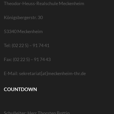
Theodor-Heuss-Realschule Meckenheim
Königsbergerstr. 30
53340 Meckenheim
Tel: (02 22 5) – 91 74 41
Fax: (02 22 5) – 91 74 43
E-Mail: sekretariat[at]meckenheim-thr.de
COUNTDOWN
Schulleiter: Herr Thorsten Bottin