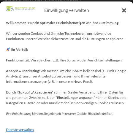
Stellvertr. Schulleiter: Herr Kelubia Ekoemeye
Einwilligung verwalten
Schulträger: Stadt Meckenheim
Webmaster/SV-Blog: Herr Maurice Gangl
Willkommen! Für ein optimales Erlebnis benötigen wir Ihre Zustimmung.
E-Mail: webmaster[at]meckenheim-thr.de
Wir verwenden Cookies und ähnliche Technologien, um notwendige
Funktionen unserer Website sicherzustellen und die Nutzung zu analysieren.
MINT-Blog: Herr Christoph Köchling
E-Mail: koechling[at]meckenheim-thr.de
Ihr Vorteil:
Funktionalität:
Wir speichern z.B. Ihre Sprach- oder Ansichtseinstellungen.
Analyse & Marketing:
Wir messen, welche Inhalte beliebt sind (z.B. mit Google
Datenschutzbeauftragter
Analytics), um unser Angebot zu verbessern und Ihnen relevante
Sie erreichen unseren Datenschutzbeauftragten
Informationen anzuzeigen (z.B. in unserem News-Feed).
unter:
Durch Klick auf
„Akzeptieren“
stimmen Sie der Verarbeitung Ihrer Daten für
alle genannten Zwecke zu. Über
"Einstellungen anpassen"
können Sie einzelne
Wolfgang Dax-Rommswinkel
Kategorien auswählen oder nur die technisch notwendigen Cookies zulassen.
Schulamt für den Rhein-Sieg Kreis
Ihre Entscheidung können Sie jederzeit in unserer Cookie-Richtlinie ändern.
Kaiser-Wilhelm-Platz 1
53721 Siegburg
Dienste verwalten
Deutschland