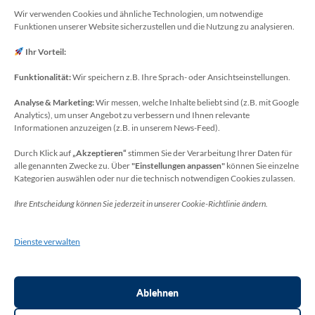
E-Mail: webmaster[at]meckenheim-thr.de
Wir verwenden Cookies und ähnliche Technologien, um notwendige
Funktionen unserer Website sicherzustellen und die Nutzung zu analysieren.
MINT-Blog: Herr Christoph Köchling
E-Mail: koechling[at]meckenheim-thr.de
Ihr Vorteil:
Funktionalität:
Wir speichern z.B. Ihre Sprach- oder Ansichtseinstellungen.
Analyse & Marketing:
Wir messen, welche Inhalte beliebt sind (z.B. mit Google
Datenschutzbeauftragter
Analytics), um unser Angebot zu verbessern und Ihnen relevante
Sie erreichen unseren Datenschutzbeauftragten
Informationen anzuzeigen (z.B. in unserem News-Feed).
unter:
Durch Klick auf
„Akzeptieren“
stimmen Sie der Verarbeitung Ihrer Daten für
alle genannten Zwecke zu. Über
"Einstellungen anpassen"
können Sie einzelne
Wolfgang Dax-Rommswinkel
Kategorien auswählen oder nur die technisch notwendigen Cookies zulassen.
Schulamt für den Rhein-Sieg Kreis
Ihre Entscheidung können Sie jederzeit in unserer Cookie-Richtlinie ändern.
Kaiser-Wilhelm-Platz 1
53721 Siegburg
Dienste verwalten
Deutschland
Telefon: +49(0)2241-13-0
E-Mail: datenschutz-schulen[at]rhein-sieg-kreis.de
Ablehnen