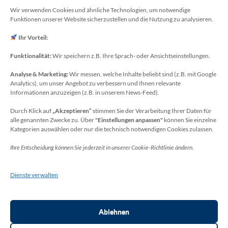
E-Mail: webmaster[at]meckenheim-thr.de
Wir verwenden Cookies und ähnliche Technologien, um notwendige
Funktionen unserer Website sicherzustellen und die Nutzung zu analysieren.
MINT-Blog: Herr Christoph Köchling
E-Mail: koechling[at]meckenheim-thr.de
Ihr Vorteil:
Funktionalität:
Wir speichern z.B. Ihre Sprach- oder Ansichtseinstellungen.
Analyse & Marketing:
Wir messen, welche Inhalte beliebt sind (z.B. mit Google
Datenschutzbeauftragter
Analytics), um unser Angebot zu verbessern und Ihnen relevante
Sie erreichen unseren Datenschutzbeauftragten
Informationen anzuzeigen (z.B. in unserem News-Feed).
unter:
Durch Klick auf
„Akzeptieren“
stimmen Sie der Verarbeitung Ihrer Daten für
alle genannten Zwecke zu. Über
"Einstellungen anpassen"
können Sie einzelne
Wolfgang Dax-Rommswinkel
Kategorien auswählen oder nur die technisch notwendigen Cookies zulassen.
Schulamt für den Rhein-Sieg Kreis
Ihre Entscheidung können Sie jederzeit in unserer Cookie-Richtlinie ändern.
Kaiser-Wilhelm-Platz 1
53721 Siegburg
Dienste verwalten
Deutschland
Telefon: +49(0)2241-13-0
E-Mail: datenschutz-schulen[at]rhein-sieg-kreis.de
Ablehnen