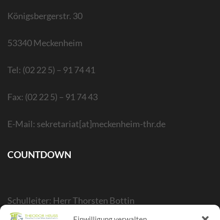
Königsbergerstr. 30
53340 Meckenheim
Tel: (02 22 5) – 91 74 41
Fax: (02 22 5) – 91 74 43
E-Mail: sekretariat[at]meckenheim-thr.de
COUNTDOWN
Schulleiter: Herr Thorsten Bottin
Stellvertr. Schulleiter: Herr Kelubia Ekoemeye
Einwilligung verwalten