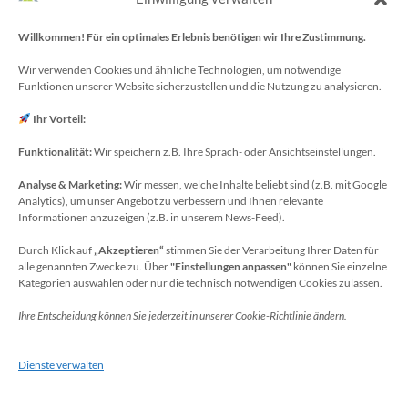
Schulträger: Stadt Meckenheim
Willkommen! Für ein optimales Erlebnis benötigen wir Ihre Zustimmung.
Webmaster/SV-Blog: Herr Maurice Gangl
E-Mail: webmaster[at]meckenheim-thr.de
Wir verwenden Cookies und ähnliche Technologien, um notwendige
Funktionen unserer Website sicherzustellen und die Nutzung zu analysieren.
MINT-Blog: Herr Christoph Köchling
E-Mail: koechling[at]meckenheim-thr.de
Ihr Vorteil:
Funktionalität:
Wir speichern z.B. Ihre Sprach- oder Ansichtseinstellungen.
Analyse & Marketing:
Wir messen, welche Inhalte beliebt sind (z.B. mit Google
Datenschutzbeauftragter
Analytics), um unser Angebot zu verbessern und Ihnen relevante
Sie erreichen unseren Datenschutzbeauftragten
Informationen anzuzeigen (z.B. in unserem News-Feed).
unter:
Durch Klick auf
„Akzeptieren“
stimmen Sie der Verarbeitung Ihrer Daten für
alle genannten Zwecke zu. Über
"Einstellungen anpassen"
können Sie einzelne
Wolfgang Dax-Rommswinkel
Kategorien auswählen oder nur die technisch notwendigen Cookies zulassen.
Schulamt für den Rhein-Sieg Kreis
Ihre Entscheidung können Sie jederzeit in unserer Cookie-Richtlinie ändern.
Kaiser-Wilhelm-Platz 1
53721 Siegburg
Dienste verwalten
Deutschland
Telefon: +49(0)2241-13-0