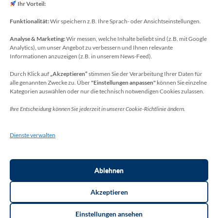
E-Mail: koechling[at]meckenheim-thr.de
Ihr Vorteil:
Funktionalität:
Wir speichern z.B. Ihre Sprach- oder Ansichtseinstellungen.
Analyse & Marketing:
Wir messen, welche Inhalte beliebt sind (z.B. mit Google
Datenschutzbeauftragter
Analytics), um unser Angebot zu verbessern und Ihnen relevante
Sie erreichen unseren Datenschutzbeauftragten
Informationen anzuzeigen (z.B. in unserem News-Feed).
unter:
Durch Klick auf
„Akzeptieren“
stimmen Sie der Verarbeitung Ihrer Daten für
alle genannten Zwecke zu. Über
"Einstellungen anpassen"
können Sie einzelne
Wolfgang Dax-Rommswinkel
Kategorien auswählen oder nur die technisch notwendigen Cookies zulassen.
Schulamt für den Rhein-Sieg Kreis
Ihre Entscheidung können Sie jederzeit in unserer Cookie-Richtlinie ändern.
Kaiser-Wilhelm-Platz 1
53721 Siegburg
Dienste verwalten
Deutschland
Telefon: +49(0)2241-13-0
E-Mail: datenschutz-schulen[at]rhein-sieg-kreis.de
Ablehnen
Akzeptieren
Einstellungen ansehen