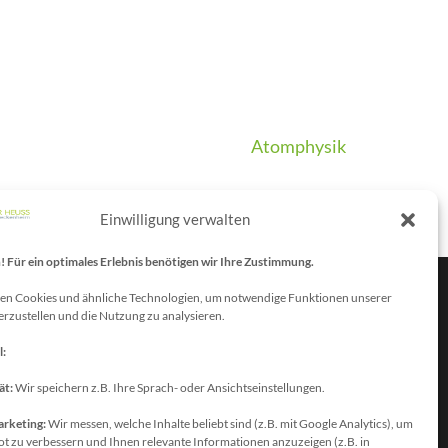
Atomphysik
Einwilligung verwalten
Für ein optimales Erlebnis benötigen wir Ihre Zustimmung.
en Cookies und ähnliche Technologien, um notwendige Funktionen unserer
erzustellen und die Nutzung zu analysieren.
atenschutzbeauftragter
l:
ie erreichen unseren
atenschutzbeauftragten unter:
ät:
Wir speichern z.B. Ihre Sprach- oder Ansichtseinstellungen.
olfgang Dax-Rommswinkel
arketing:
Wir messen, welche Inhalte beliebt sind (z.B. mit Google Analytics), um
chulamt für den Rhein-Sieg Kreis
t zu verbessern und Ihnen relevante Informationen anzuzeigen (z.B. in