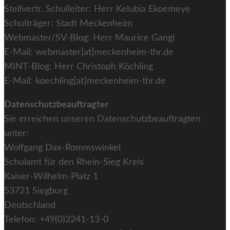
Stellvertr. Schulleiter: Herr Kelubia Ekoemeye
Schulträger: Stadt Meckenheim
Webmaster/SV-Blog: Herr Maurice Gangl
E-Mail: webmaster[at]meckenheim-thr.de
MINT-Blog: Herr Christoph Köchling
E-Mail: koechling[at]meckenheim-thr.de
Datenschutzbeauftragter
Sie erreichen unseren Datenschutzbeauftragten
unter:
Wolfgang Dax-Rommswinkel
Schulamt für den Rhein-Sieg Kreis
Kaiser-Wilhelm-Platz 1
53721 Siegburg
Deutschland
Telefon: +49(0)2241-13-0