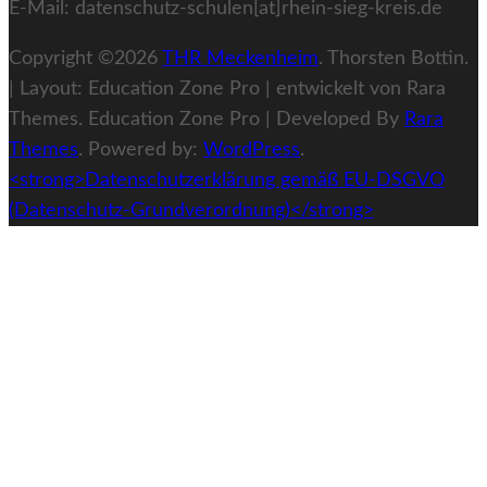
E-Mail: datenschutz-schulen[at]rhein-sieg-kreis.de
Copyright ©2026
THR Meckenheim
. Thorsten Bottin.
| Layout: Education Zone Pro | entwickelt von Rara
Themes.
Education Zone Pro | Developed By
Rara
Themes
. Powered by:
WordPress
.
<strong>Datenschutzerklärung gemäß EU-DSGVO
(Datenschutz-Grundverordnung)</strong>