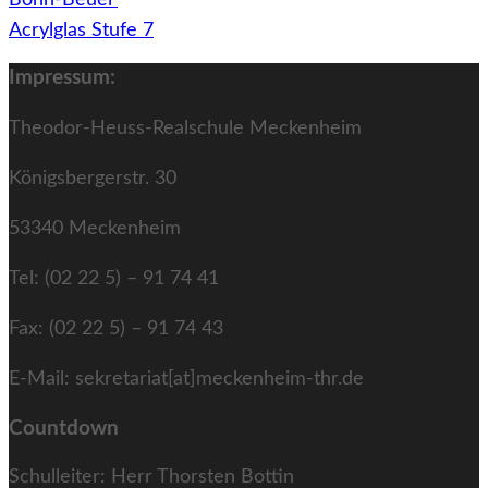
Bonn-Beuel
Acrylglas Stufe 7
Impressum:
Theodor-Heuss-Realschule Meckenheim
Königsbergerstr. 30
53340 Meckenheim
Tel: (02 22 5) – 91 74 41
Fax: (02 22 5) – 91 74 43
E-Mail: sekretariat[at]meckenheim-thr.de
Countdown
Schulleiter: Herr Thorsten Bottin