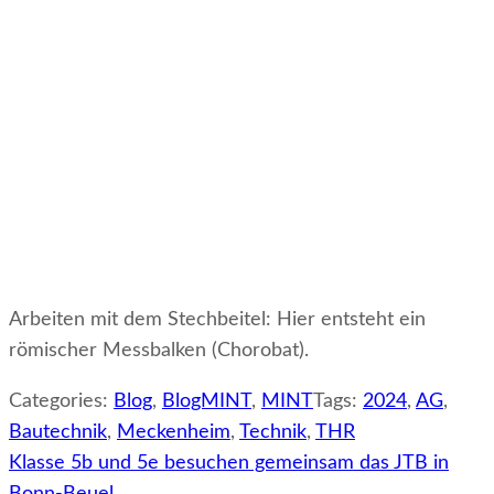
Arbeiten mit dem Stechbeitel: Hier entsteht ein
römischer Messbalken (Chorobat).
Categories:
Blog
,
BlogMINT
,
MINT
Tags:
2024
,
AG
,
Bautechnik
,
Meckenheim
,
Technik
,
THR
Beitragsnavigation
Klasse 5b und 5e besuchen gemeinsam das JTB in